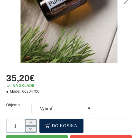
35,20€
NA SKLADE
Model:
60204700
Objem
DO KOŠÍKA