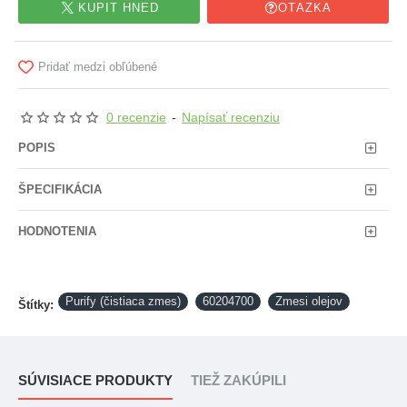
KÚPIŤ HNEĎ
OTÁZKA
Pridať medzi obľúbené
0 recenzie
-
Napísať recenziu
POPIS
ŠPECIFIKÁCIA
HODNOTENIA
Purify (čistiaca zmes)
60204700
Zmesi olejov
Štítky:
SÚVISIACE PRODUKTY
TIEŽ ZAKÚPILI