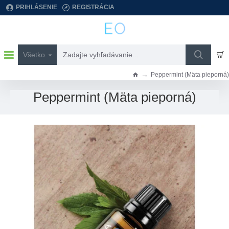
PRIHLÁSENIE
REGISTRÁCIA
Všetko
Zadajte
vyhľadávanie...
Peppermint (Mäta pieporná)
h
o
Peppermint (Mäta pieporná)
m
e