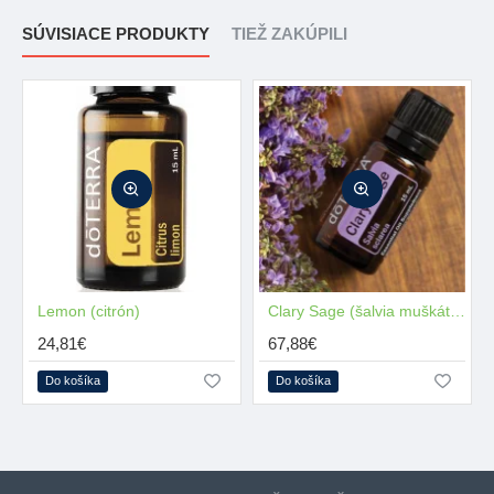
SÚVISIACE PRODUKTY
TIEŽ ZAKÚPILI
Lemon (citrón)
MŇAM
Clary Sage (šalvia muškátová)
24,81€
67,88€
Do košíka
Do košíka