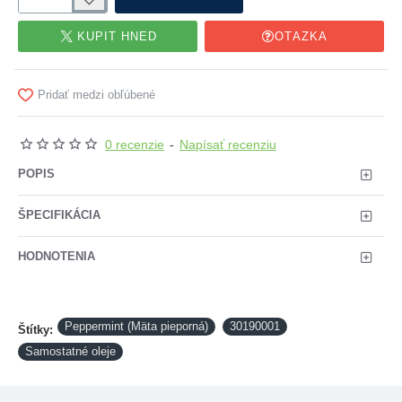
KÚPIŤ HNEĎ
OTÁZKA
Pridať medzi obľúbené
0 recenzie
-
Napísať recenziu
POPIS
ŠPECIFIKÁCIA
HODNOTENIA
Peppermint (Mäta pieporná)
30190001
Štítky:
Samostatné oleje