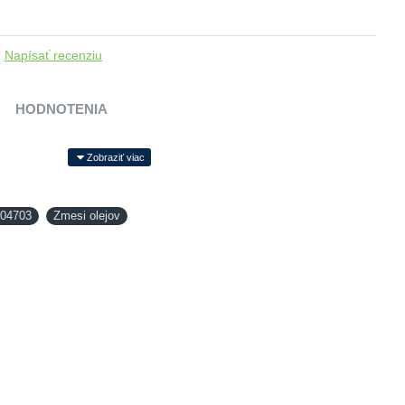
Napísať recenziu
HODNOTENIA
04703
Zmesi olejov