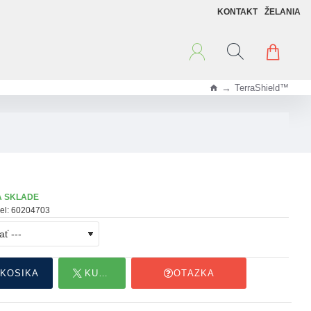
KONTAKT
ŽELANIA
TerraShield™
h
o
m
e
A SKLADE
el:
60204703
 KOŠÍKA
KÚPIŤ HNEĎ
OTÁZKA