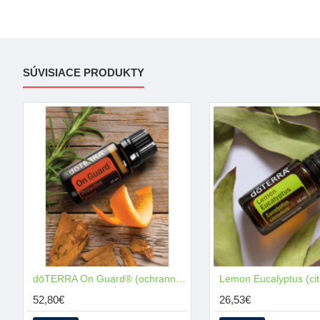
SÚVISIACE PRODUKTY
MŇAM
dōTERRA On Guard® (ochranná zmes)
52,80€
26,53€