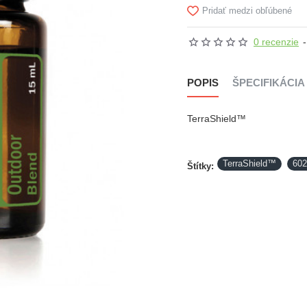
Pridať medzi obľúbené
0 recenzie
-
POPIS
ŠPECIFIKÁCIA
TerraShield™
TerraShield™
602
Štítky:
NOVÉ