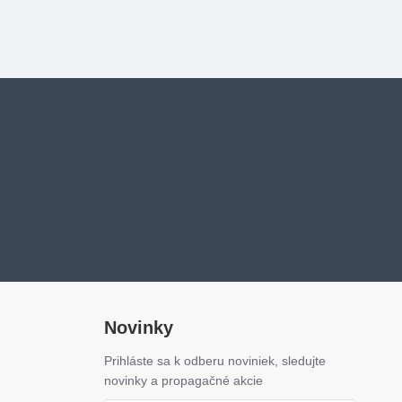
Novinky
Prihláste sa k odberu noviniek, sledujte
novinky a propagačné akcie