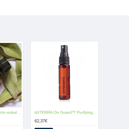
NOVÉ
Lemon Eucalyptus (citrón eukalyptus)
NOVÉ
dōTERRA On Guard™ Purifying Mist (dezinfekčný sprej)
62,37€