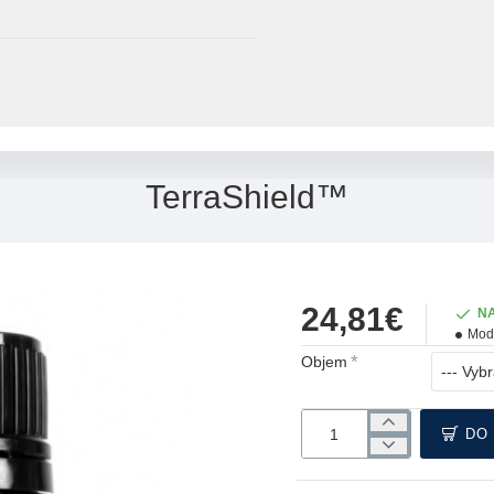
TerraShield™
24,81€
N
Mod
Objem
DO