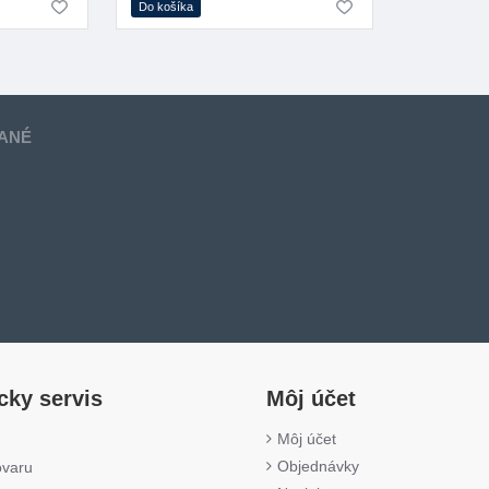
Do košíka
ANÉ
cky servis
Môj účet
Môj účet
Objednávky
ovaru