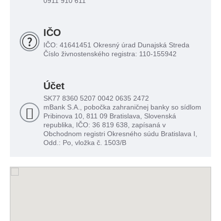
0911 910 611
IČO
IČO: 41641451 Okresný úrad Dunajská Streda
Číslo živnostenského registra: 110-155942
Účet
SK77 8360 5207 0042 0635 2472
mBank S.A., pobočka zahraničnej banky so sídlom
Pribinova 10, 811 09 Bratislava, Slovenská
republika, IČO: 36 819 638, zapísaná v
Obchodnom registri Okresného súdu Bratislava I,
Odd.: Po, vložka č. 1503/B