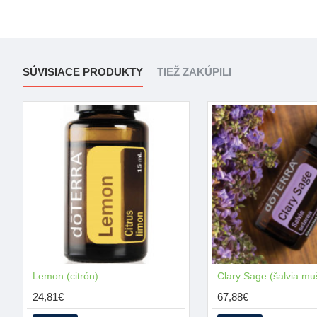
SÚVISIACE PRODUKTY
TIEŽ ZAKÚPILI
Lemon (citrón)
MŇAM
Clary Sage (šalvia mu
24,81€
67,88€