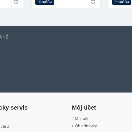
Do košíka
Do košíka
ANÉ
cky servis
Môj účet
Môj účet
Objednávky
ovaru