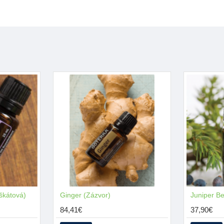
Bergamot
sa v Taliansku p
malárií a na zbavenie sa čr
Tento olej môže napomôcť pr
emóciách, bolesti hrdla, ne
Ovplyvňuje tráviaci systém
Pri difúzovaní môže pomôcť
osviežujúci.
škátová)
Ginger (Zázvor)
Juniper Be
84,41€
37,90€