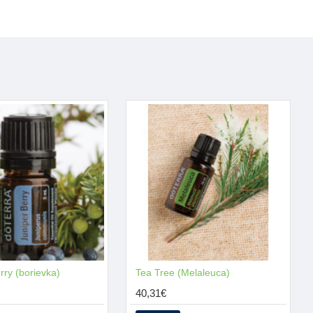
oužíval na ochladenie a zníženie horúčky, ako ochrana proti
evných červov.
i akné, úzkosti, regulácií chuti do jedla, mastnej pleti, ekzéme,
rvovom vypätí, kŕčových žilách a ranách.
, emocionálnu rovnováhu a pokožku.
 zmierniť úzkosť, depresiu, stres a napätie. Je pozdvihujúci a
rry (borievka)
Tea Tree (Melaleuca)
40,31€