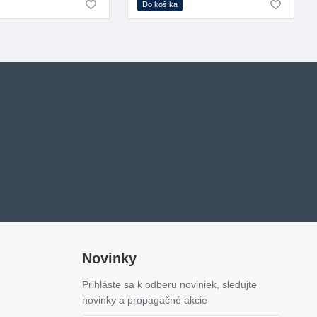
Do košíka
Novinky
Prihláste sa k odberu noviniek, sledujte
novinky a propagačné akcie