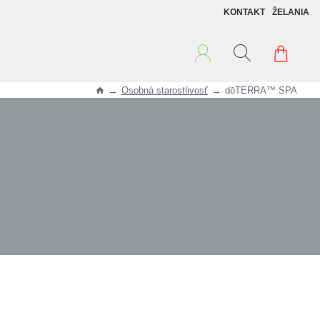
KONTAKT
ŽELANIA
Osobná starostlivosť
dōTERRA™ SPA
h
o
m
e