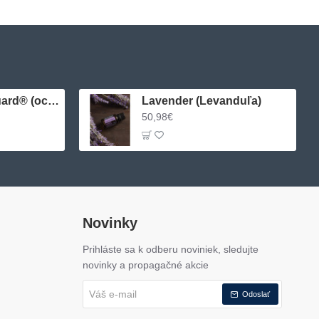
dōTERRA On Guard® (ochranná zmes)
Lavender (Levanduľa)
50,98€
Novinky
Prihláste sa k odberu noviniek, sledujte
novinky a propagačné akcie
Váš
Odoslať
e-
mail