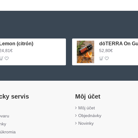
Lemon (citrón)
24,81€
52,80€
cky servis
Môj účet
Môj účet
Objednávky
ovaru
Novinky
nky
úkromia