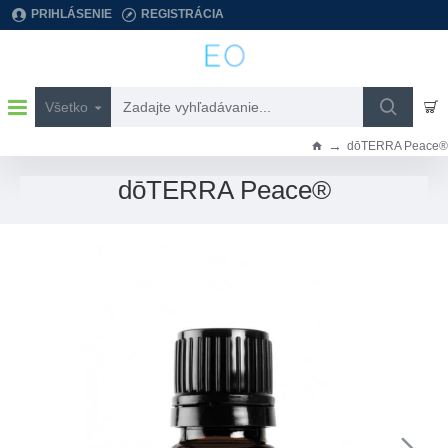
PRIHLÁSENIE
REGISTRÁCIA
Všetko
Zadajte
vyhľadávanie...
dōTERRA Peace®
h
o
dōTERRA Peace®
m
e