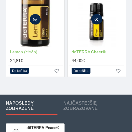
Lemon (citrón)
MŇAM
dōTERRA Cheer®
24,81€
44,00€
Do košíka
Do košíka
NAPOSLEDY
NAJČASTEJŠIE
ZOBRAZENÉ
ZOBRAZOVANÉ
dōTERRA Peace®