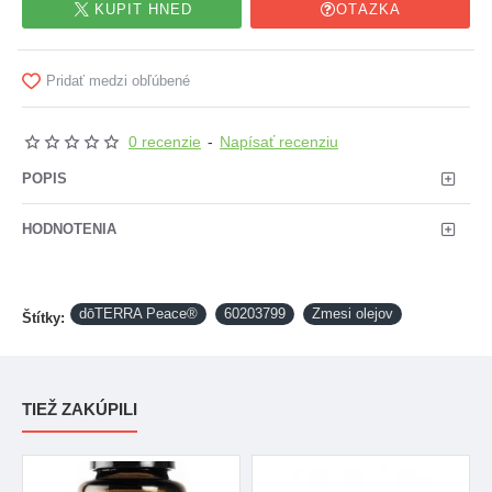
KÚPIŤ HNEĎ
OTÁZKA
Pridať medzi obľúbené
0 recenzie
-
Napísať recenziu
POPIS
HODNOTENIA
dōTERRA Peace®
60203799
Zmesi olejov
Štítky:
TIEŽ ZAKÚPILI