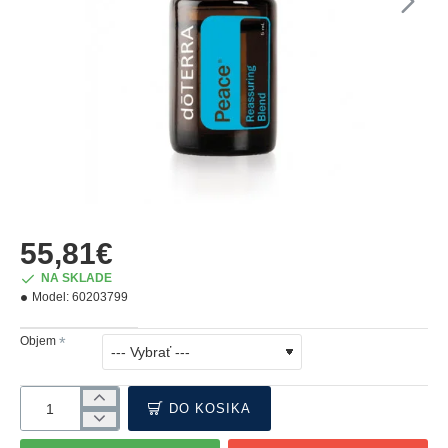
NOVÉ
55,81€
NA SKLADE
Model:
60203799
Objem
DO KOŠÍKA