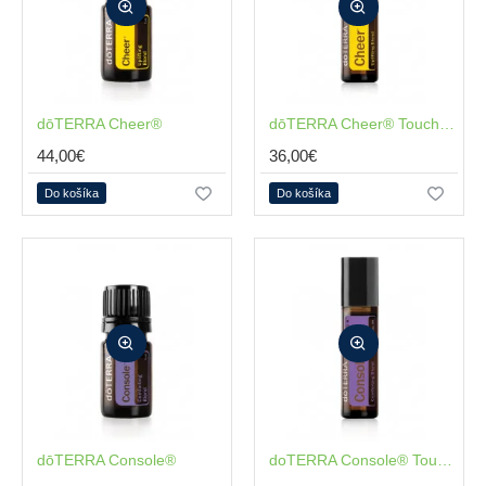
dōTERRA Cheer®
dōTERRA Cheer® Touch 10 ml
44,00€
36,00€
Do košíka
Do košíka
dōTERRA Console®
NOVÉ
doTERRA Console® Touch 10ml