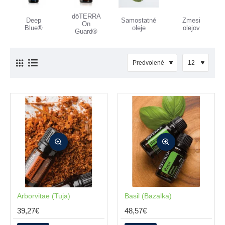
dōTERRA
Deep
Samostatné
Zmesi
On
Blue®
oleje
olejov
Guard®
Arborvitae (Tuja)
Basil (Bazalka)
39,27€
48,57€