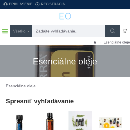
PRIHLÁSENIE
REGISTRÁCIA
Všetko
Zadajte
vyhľadávanie...
Esenciálne oleje
h
o
m
Esenciálne oleje
e
Esenciálne oleje
Spresniť vyhľadávanie