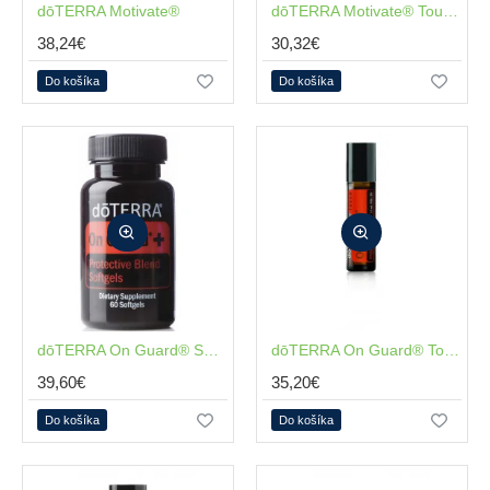
dōTERRA Motivate®
NOVÉ
NOVÉ
dōTERRA Motivate® Touch 10ml
38,24€
30,32€
Do košíka
Do košíka
NOVÉ
dōTERRA On Guard® SofGels+ 60kapsúl
NOVÉ
dōTERRA On Guard® Touch 10ml
39,60€
35,20€
Do košíka
Do košíka