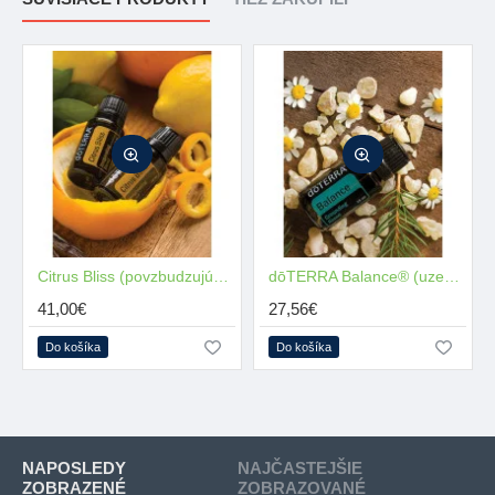
Citrus Bliss (povzbudzujúca zmes)
dōTERRA Balance® (uzemňujúca zmes)
41,00€
27,56€
Do košíka
Do košíka
NAPOSLEDY
NAJČASTEJŠIE
ZOBRAZENÉ
ZOBRAZOVANÉ