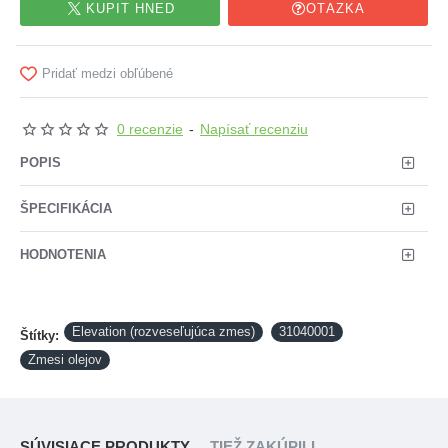
KÚPIŤ HNEĎ
OTÁZKA
Pridať medzi obľúbené
0 recenzie
-
Napísať recenziu
POPIS
ŠPECIFIKÁCIA
HODNOTENIA
Elevation (rozveseľujúca zmes)
31040001
Štítky:
Zmesi olejov
SÚVISIACE PRODUKTY
TIEŽ ZAKÚPILI