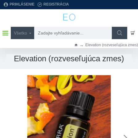
PRIHLÁSENIE
REGISTRÁCIA
Všetko
Zadajte
vyhľadávanie...
Elevation (rozveseľujúca zmes)
h
o
Elevation (rozveseľujúca zmes)
m
e