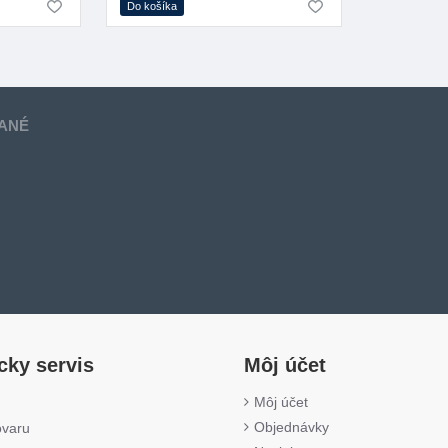
Do košíka
ANÉ
cky servis
Môj účet
Môj účet
Objednávky
ovaru