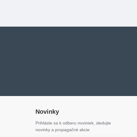
Novinky
Prihláste sa k odberu noviniek, sledujte
novinky a propagačné akcie