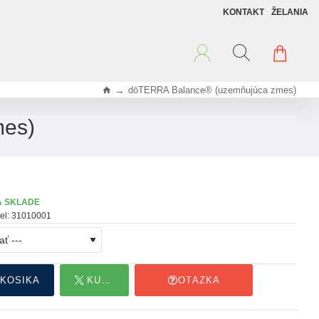
KONTAKT
ŽELANIA
dōTERRA Balance® (uzemňujúca zmes)
h
o
mes)
m
e
A SKLADE
el:
31010001
 KOŠÍKA
KÚPIŤ HNEĎ
OTÁZKA