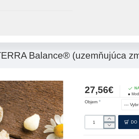
ERRA Balance® (uzemňujúca z
27,56€
N
Mod
Objem
DO