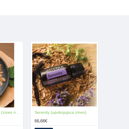
kadidlo, rumanček kamilko
Oleje v tejto zmesi napomáh
svalov a kostí, kože, ner
uviesť telo aj myseľ do rov
InTune® Roll-On 10ml (zmes na sústredenie)
Serenity (upokojujúca zmes)
66,66€