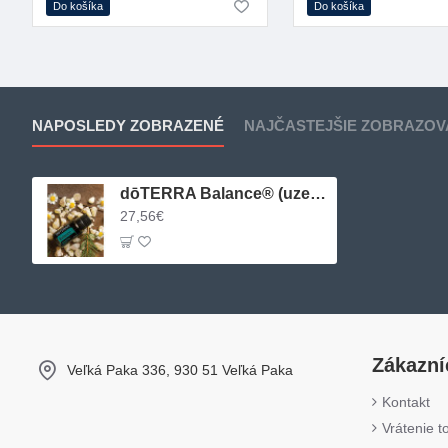
Do košíka
Do košíka
NAPOSLEDY ZOBRAZENÉ
NAJČASTEJŠIE ZOBRAZOV
dōTERRA Balance® (uzemňujúca zmes)
27,56€
Zákazní
Veľká Paka 336, 930 51 Veľká Paka
Kontakt
Vrátenie t