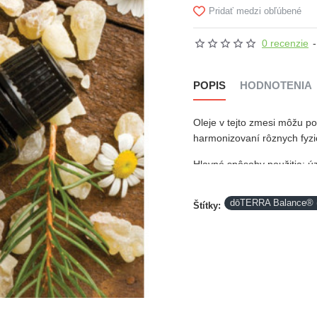
Pridať medzi obľúbené
0 recenzie
-
POPIS
HODNOTENIA
Oleje v tejto zmesi môžu po
harmonizovaní rôznych fyzi
Hlavné spôsoby použitia: úz
depresia, energia, strach, 
výkyvy nálady.
dōTERRA Balance® 
Štítky:
Táto zmes najlepšie funguje
chodidlá. Na zmiernenie bole
Používajte ako parfum aleb
Skladom. Posielame ihneď.
Samostatné esenciálne oleje