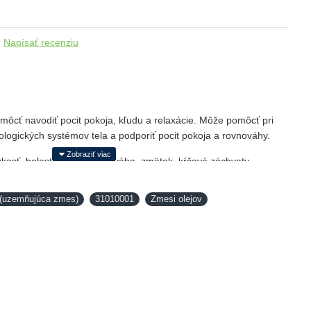
Napísať recenziu
môcť navodiť pocit pokoja, kľudu a relaxácie. Môže pomôcť pri
ologických systémov tela a podporiť pocit pokoja a rovnováhy.
kosť, bolesť chrbta, rovnováha, zmätok, kŕčové záchvaty,
žiaľ, smútok, návaly tepla, hyperaktivita, rovnováha metabolizmu,
(uzemňujúca zmes)
31010001
Zmesi olejov
 pri aplikácií na spodnú časť chodidiel. Naneste 6 kvapiek na
sti chrbta aplikujte na reflexné body a na chrbticu.
o kolínsku vodu. Rozptyľujte vo vzduchu alebo priamo inhalujte.
 nachádzajúce sa v tejto zmesi: smrek, gáfrovník lekársky, vratič,