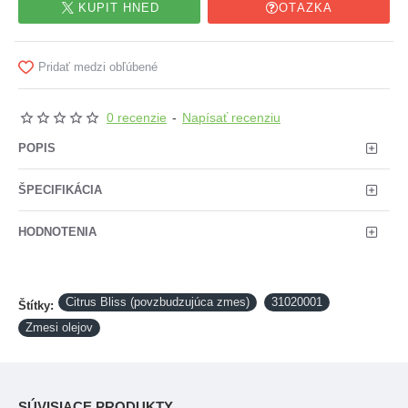
KÚPIŤ HNEĎ
OTÁZKA
Pridať medzi obľúbené
0 recenzie
-
Napísať recenziu
POPIS
ŠPECIFIKÁCIA
HODNOTENIA
Citrus Bliss (povzbudzujúca zmes)
31020001
Štítky:
Zmesi olejov
SÚVISIACE PRODUKTY