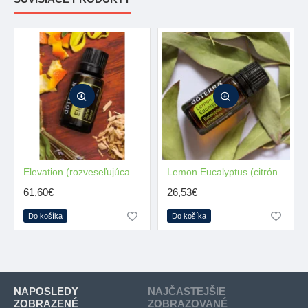
Elevation (rozveseľujúca zmes)
NOVÉ
Lemon Eucalyptus (citrón eukalyptus)
61,60€
26,53€
Do košíka
Do košíka
NAPOSLEDY
NAJČASTEJŠIE
ZOBRAZENÉ
ZOBRAZOVANÉ