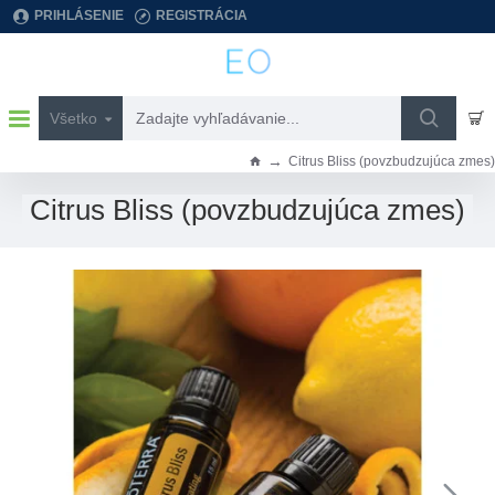
PRIHLÁSENIE
REGISTRÁCIA
Všetko
Zadajte
vyhľadávanie...
Citrus Bliss (povzbudzujúca zmes)
h
o
Citrus Bliss (povzbudzujúca zmes)
m
e