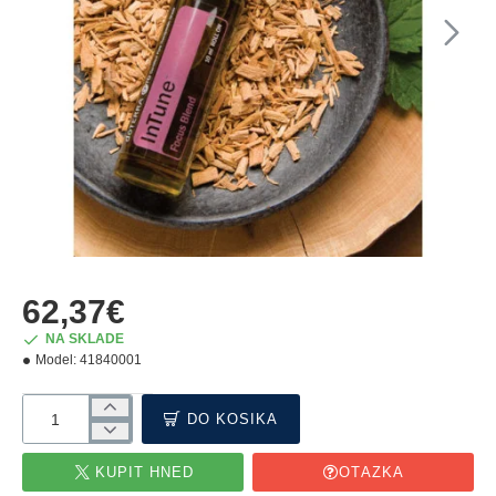
62,37€
NA SKLADE
Model:
41840001
DO KOŠÍKA
KÚPIŤ HNEĎ
OTÁZKA