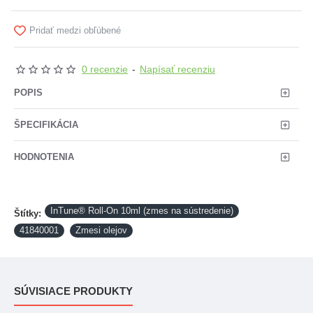
Pridať medzi obľúbené
0 recenzie
-
Napísať recenziu
POPIS
ŠPECIFIKÁCIA
HODNOTENIA
InTune® Roll-On 10ml (zmes na sústredenie)
Štítky:
41840001
Zmesi olejov
SÚVISIACE PRODUKTY