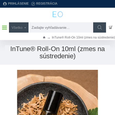
PRIHLÁSENIE
REGISTRÁCIA
Všetko
Zadajte
vyhľadávanie...
InTune® Roll-On 10ml (zmes na sústredenie)
h
o
InTune® Roll-On 10ml (zmes na
m
sústredenie)
e