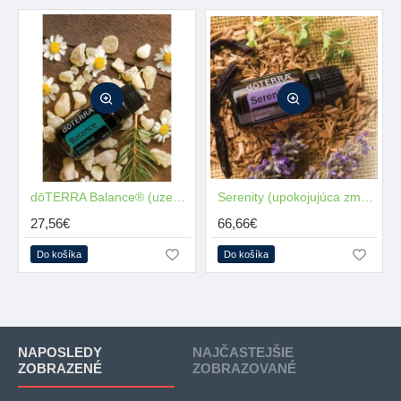
dōTERRA Balance® (uzemňujúca zmes)
Serenity (upokojujúca zmes)
27,56€
66,66€
Do košíka
Do košíka
NAPOSLEDY
NAJČASTEJŠIE
ZOBRAZENÉ
ZOBRAZOVANÉ