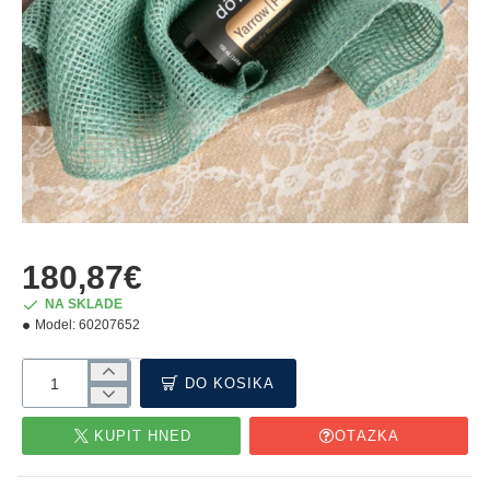
NOVÉ
180,87€
NA SKLADE
Model:
60207652
DO KOŠÍKA
KÚPIŤ HNEĎ
OTÁZKA