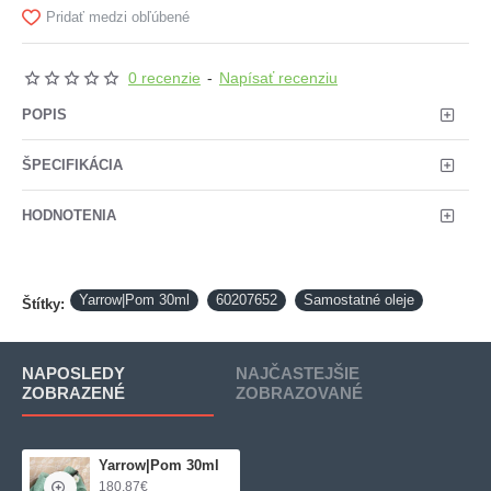
Pridať medzi obľúbené
0 recenzie
-
Napísať recenziu
POPIS
ŠPECIFIKÁCIA
HODNOTENIA
Yarrow|Pom 30ml
60207652
Samostatné oleje
Štítky:
NAPOSLEDY
NAJČASTEJŠIE
ZOBRAZENÉ
ZOBRAZOVANÉ
Yarrow|Pom 30ml
180,87€