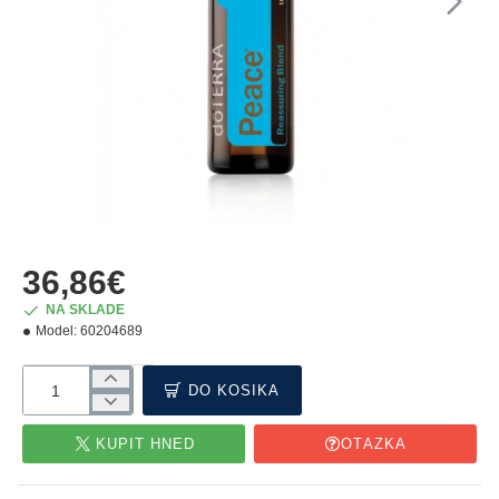
NOVÉ
36,86€
NA SKLADE
Model:
60204689
DO KOŠÍKA
KÚPIŤ HNEĎ
OTÁZKA