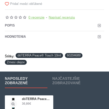
Pridať medzi obľúbené
0 recenzie
-
Napísať recenziu
POPIS
HODNOTENIA
dōTERRA Peace® Touch 10ml
60204689
Štítky:
Zmesi olejov
NAPOSLEDY
NAJČASTEJŠIE
ZOBRAZENÉ
ZOBRAZOVANÉ
dōTERRA Peace® Touch 10ml
36,86€