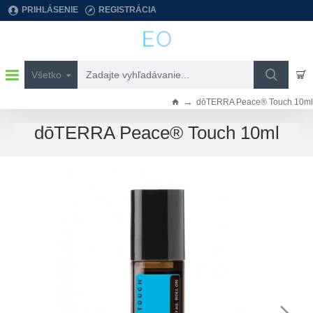
PRIHLÁSENIE
REGISTRÁCIA
Všetko
Zadajte
vyhľadávanie...
dōTERRA Peace® Touch 10ml
h
o
dōTERRA Peace® Touch 10ml
m
e