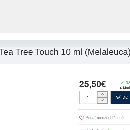
Tea Tree Touch 10 ml (Melaleuca
25,50€
N
Mod
DO
Pridať medzi obľúbené