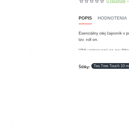
0 recenzie
-
POPIS
HODNOTENIA
Esenciálny olej čajovník v 
tzv. roll on.
Vždy pripravený na použitie
Tea Tree Touch 10 m
Štítky: