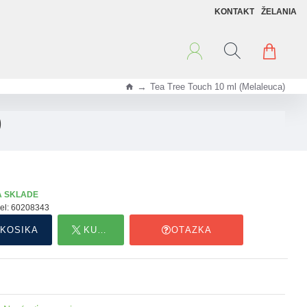
KONTAKT
ŽELANIA
Tea Tree Touch 10 ml (Melaleuca)
h
o
)
m
e
A SKLADE
el:
60208343
 KOŠÍKA
KÚPIŤ HNEĎ
OTÁZKA