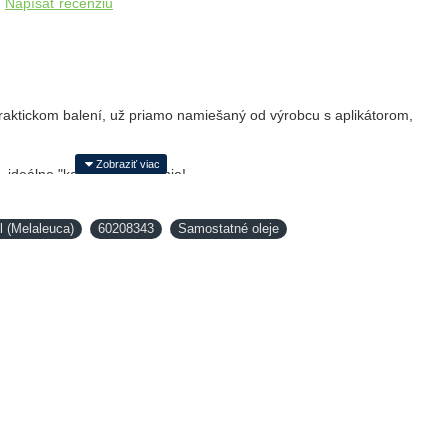
Napísať recenziu
praktickom balení, už priamo namiešaný od výrobcu s aplikátorom,
, ideálne "kabelkové" balenie!
l (Melaleuca)
60208343
Samostatné oleje