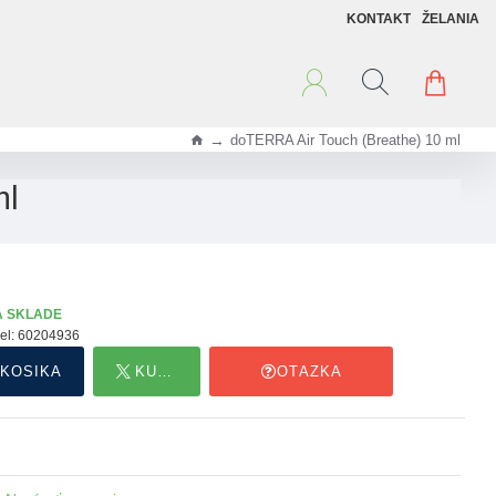
KONTAKT
ŽELANIA
doTERRA Air Touch (Breathe) 10 ml
h
o
ml
m
e
A SKLADE
el:
60204936
 KOŠÍKA
KÚPIŤ HNEĎ
OTÁZKA