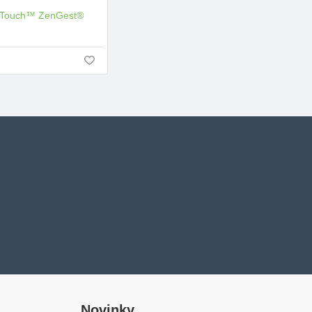
Touch™ ZenGest®
NOVÉ
Novinky