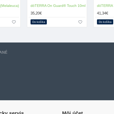
 (Melaleuca)
dōTERRA On Guard® Touch 10ml
NOVÉ
dōTERRA 
35,20€
41,34€
Do košíka
Do košíka
ANÉ
cky servis
Môj účet