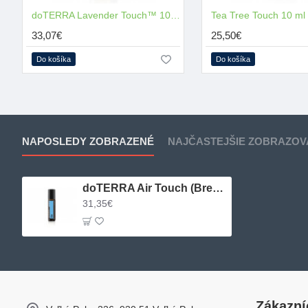
doTERRA Lavender Touch™ 10ml
Tea Tree Touch 10 ml
33,07€
25,50€
Do košíka
Do košíka
NAPOSLEDY ZOBRAZENÉ
NAJČASTEJŠIE ZOBRAZOV
doTERRA Air Touch (Breathe) 10 ml
31,35€
Zákazní