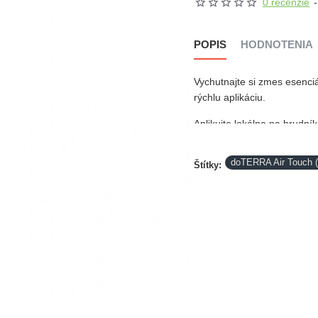
0 recenzie
-
POPIS
HODNOTENIA
Vychutnajte si zmes esenciá
rýchlu aplikáciu.
Aplikujte lokálne na hrudní
nástrah alebo podporili po
domácnosti a vďaka jeho poh
doTERRA Air Touch (
Štítky: