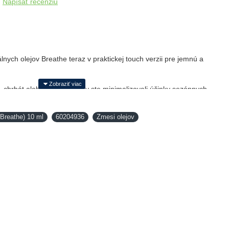
Napísať recenziu
lnych olejov Breathe teraz v praktickej touch verzii pre jemnú a
k, chrbát alebo chodidlá, aby ste minimalizovali účinky sezónnych
kojný spánok. Breathe touch môže používať bezpečne každý člen
odlnej roll on aplikácii môže byť táto zmes použitá kedykoľvek.
Breathe) 10 ml
60204936
Zmesi olejov