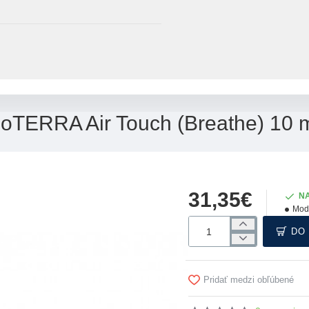
oTERRA Air Touch (Breathe) 10 
31,35€
N
Mod
DO
Pridať medzi obľúbené