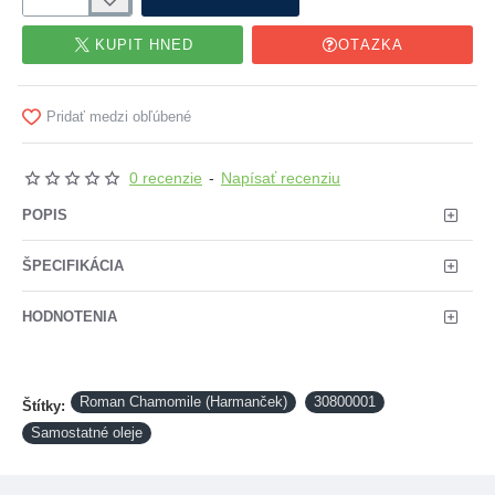
KÚPIŤ HNEĎ
OTÁZKA
Pridať medzi obľúbené
0 recenzie
-
Napísať recenziu
POPIS
ŠPECIFIKÁCIA
HODNOTENIA
Roman Chamomile (Harmanček)
30800001
Štítky:
Samostatné oleje