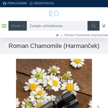
PRIHLÁSENIE
REGISTRÁCIA
Všetko
Zadajte
vyhľadávanie...
Roman Chamomile (Harmanček)
h
o
Roman Chamomile (Harmanček)
m
e