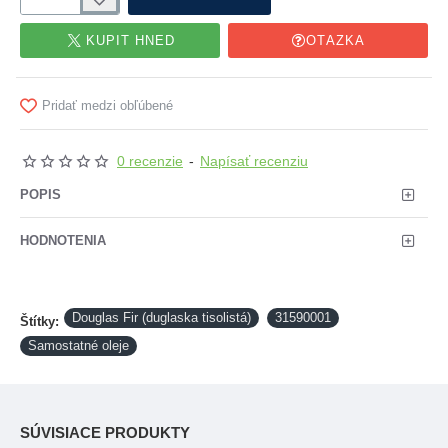
KÚPIŤ HNEĎ
OTÁZKA
Pridať medzi obľúbené
0 recenzie
-
Napísať recenziu
POPIS
HODNOTENIA
Douglas Fir (duglaska tisolistá)
31590001
Štítky:
Samostatné oleje
SÚVISIACE PRODUKTY