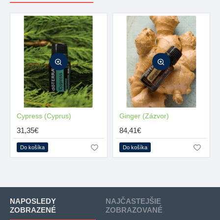
Cypress (Cyprus)
Ginger (Zázvor)
31,35€
84,41€
Do košíka
Do košíka
NAPOSLEDY
NAJČASTEJŠIE
ZOBRAZENÉ
ZOBRAZOVANÉ