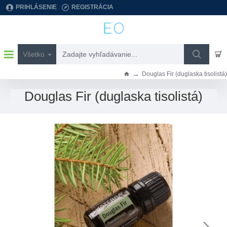
PRIHLÁSENIE
REGISTRÁCIA
Všetko
Zadajte
vyhľadávanie...
Douglas Fir (duglaska tisolistá)
h
o
Douglas Fir (duglaska tisolistá)
m
e