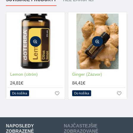
Lemon (citrón)
MŇAM
Ginger (Zázvor)
24,81€
84,41€
Do košíka
Do košíka
NAPOSLEDY
NAJČASTEJŠIE
ZOBRAZENÉ
ZOBRAZOVANÉ