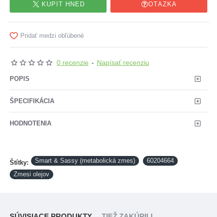
KÚPIŤ HNEĎ
OTÁZKA
Pridať medzi obľúbené
0 recenzie
-
Napísať recenziu
POPIS
ŠPECIFIKÁCIA
HODNOTENIA
Smart & Sassy (metabolická zmes)
60204664
Štítky:
Zmesi olejov
SÚVISIACE PRODUKTY
TIEŽ ZAKÚPILI