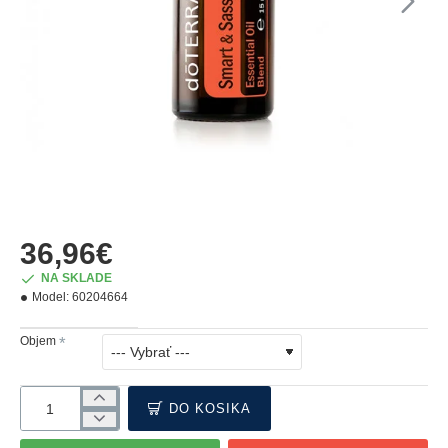
36,96€
NA SKLADE
Model:
60204664
Objem
DO KOŠÍKA