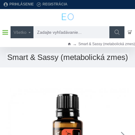
PRIHLÁSENIE
REGISTRÁCIA
Všetko
Zadajte
vyhľadávanie...
Smart & Sassy (metabolická zmes)
h
o
Smart & Sassy (metabolická zmes)
m
e