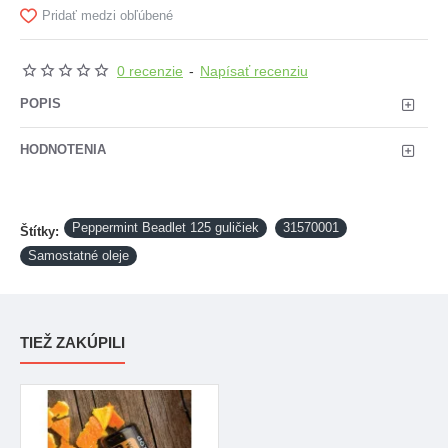
Pridať medzi obľúbené
0 recenzie
-
Napísať recenziu
POPIS
HODNOTENIA
Peppermint Beadlet 125 guličiek
31570001
Štítky:
Samostatné oleje
TIEŽ ZAKÚPILI