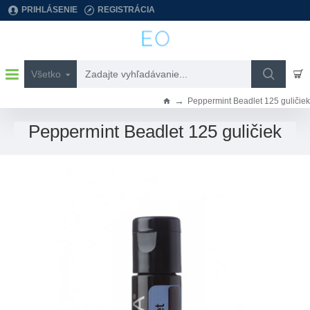
PRIHLÁSENIE
REGISTRÁCIA
Všetko
Zadajte
vyhľadávanie...
Peppermint Beadlet 125 guličiek
h
o
Peppermint Beadlet 125 guličiek
m
e