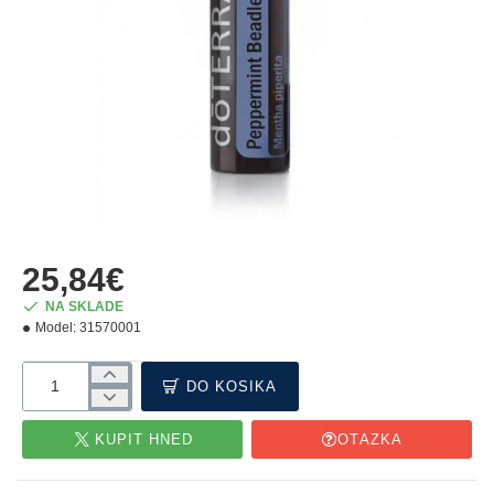
NOVÉ
25,84€
NA SKLADE
Model:
31570001
DO KOŠÍKA
KÚPIŤ HNEĎ
OTÁZKA