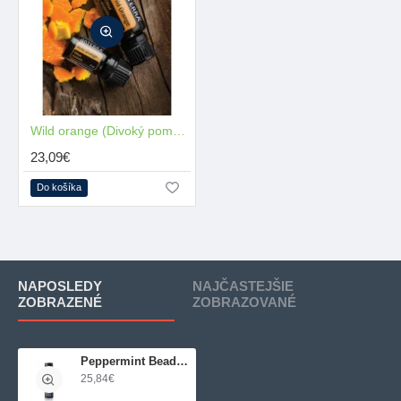
MŇAM
Wild orange (Divoký pomaranč)
23,09€
Do košíka
NAPOSLEDY
NAJČASTEJŠIE
ZOBRAZENÉ
ZOBRAZOVANÉ
Peppermint Beadlet 125 guličiek
25,84€