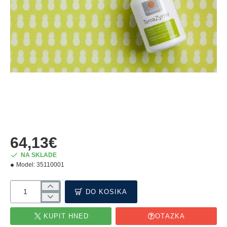
64,13€
NA SKLADE
Model:
35110001
DO KOŠÍKA
KÚPIŤ HNEĎ
OTÁZKA