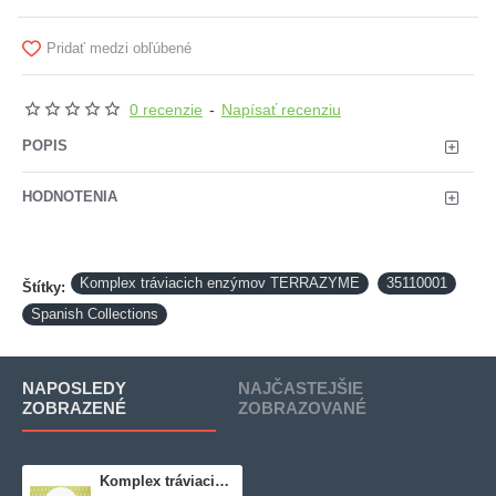
Pridať medzi obľúbené
0 recenzie
-
Napísať recenziu
POPIS
HODNOTENIA
Komplex tráviacich enzýmov TERRAZYME
35110001
Štítky:
Spanish Collections
NAPOSLEDY
NAJČASTEJŠIE
ZOBRAZENÉ
ZOBRAZOVANÉ
Komplex tráviacich enzýmov TERRAZYME