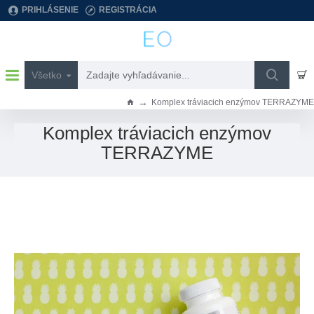
PRIHLÁSENIE
REGISTRÁCIA
Všetko
Zadajte
vyhľadávanie...
Komplex tráviacich enzýmov TERRAZYME
h
o
Komplex tráviacich enzýmov
m
TERRAZYME
e