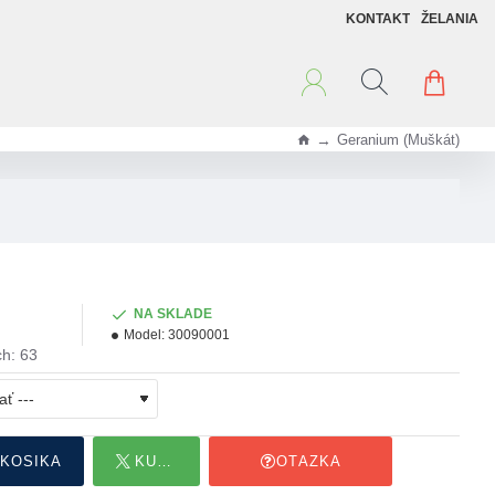
KONTAKT
ŽELANIA
Geranium (Muškát)
h
o
m
e
NA SKLADE
Model:
30090001
h: 63
 KOŠÍKA
KÚPIŤ HNEĎ
OTÁZKA