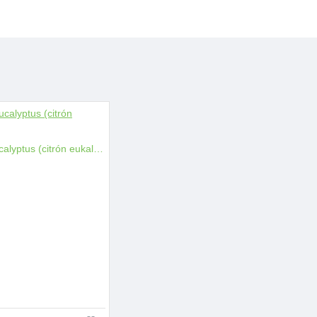
obličkových kameňoch, menštruačných problémoch, regenerácií
o čistiaci prostriedok na mastnú pokožku a môže oživiť bledú
i hrdla.
vnováhu a pokožku.
môcť uvoľniť negatívne spomienky a priviesť človeka späť k
tom. Môže tiež pomocť uľaviť od nervového vypätia a stresu,
 ducha a podporiť pokoj, pocit blaha a nádeje.
 druhmi olejov.
NOVÉ
Lemon Eucalyptus (citrón eukalyptus)