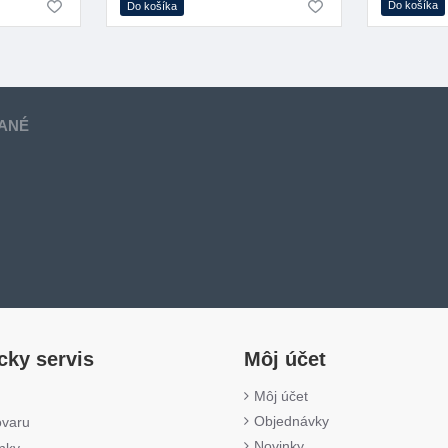
Do košíka
Do košíka
ANÉ
cky servis
Môj účet
Môj účet
Objednávky
ovaru
Novinky