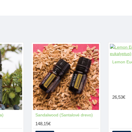
nerovnováhe, nespavosti, 
tkanív a nervov, funguje ak
pokožku, pri vredoch, bolest
Ovplyvňuje emocionálnu ro
Aromatické účinky: môže po
pokojným a šťastným momen
vyrovnať emócie, pozdvihnúť
Môže sa miešať so všetkými
26,53€
a)
Sandalwood (Santalové drevo)
148,15€