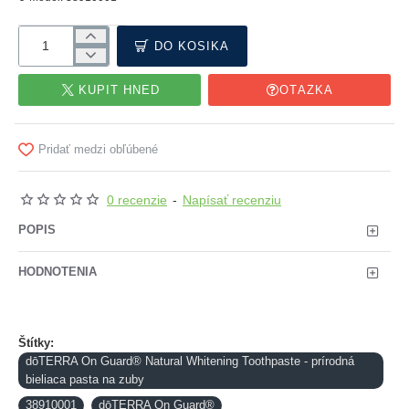
DO KOŠÍKA
KÚPIŤ HNEĎ
OTÁZKA
Pridať medzi obľúbené
0 recenzie
-
Napísať recenziu
POPIS
HODNOTENIA
Štítky:
dōTERRA On Guard® Natural Whitening Toothpaste - prírodná
bieliaca pasta na zuby
38910001
dōTERRA On Guard®