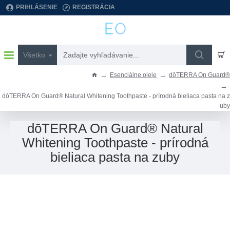
PRIHLÁSENIE
REGISTRÁCIA
Všetko
Zadajte
vyhľadávanie...
Esenciálne oleje
dōTERRA On Guard®
h
o
dōTERRA On Guard® Natural Whitening Toothpaste - prírodná bieliaca pasta na z
m
uby
e
dōTERRA On Guard® Natural
Whitening Toothpaste - prírodná
bieliaca pasta na zuby