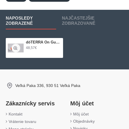
NAPOSLEDY
NAJČASTEJŠIE
ZOBRAZENÉ
ZOBRAZOVANÉ
dōTERRA On Guard® Natural Whitening Toothpaste - prírodná bieliaca pasta na zuby
48,57€
Veľká Paka 336, 930 51 Veľká Paka
Zákaznícky servis
Môj účet
Kontakt
Môj účet
Objednávky
Vrátenie tovaru
Novinky