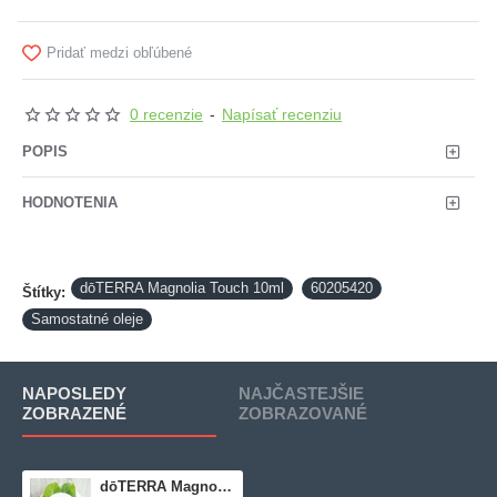
Pridať medzi obľúbené
0 recenzie
-
Napísať recenziu
POPIS
HODNOTENIA
dōTERRA Magnolia Touch 10ml
60205420
Štítky:
Samostatné oleje
NAPOSLEDY
NAJČASTEJŠIE
ZOBRAZENÉ
ZOBRAZOVANÉ
dōTERRA Magnolia Touch 10ml