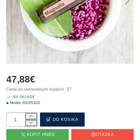
NOVÉ
47,88€
Cena vo vernostných bodoch: 37
NA SKLADE
Model:
60205420
DO KOŠÍKA
KÚPIŤ HNEĎ
OTÁZKA