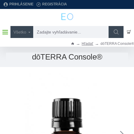
PRIHLÁSENIE
REGISTRÁCIA
Všetko
Zadajte
vyhľadávanie...
Hľadať
dōTERRA Console®
h
o
dōTERRA Console®
m
e