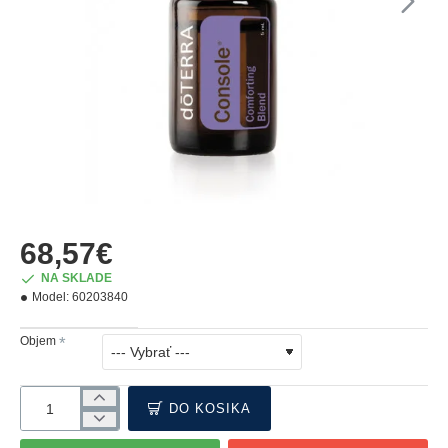
68,57€
NA SKLADE
Model:
60203840
Objem
DO KOŠÍKA