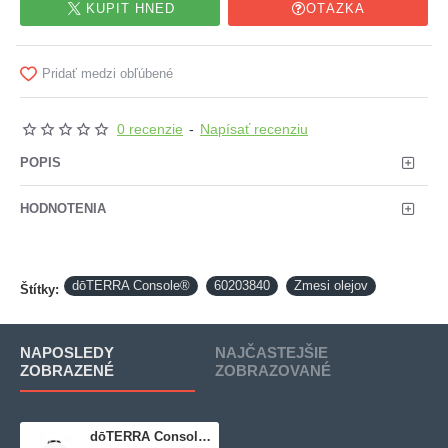
KÚPIŤ HNEĎ
OTÁZKA
Pridať medzi obľúbené
0 recenzie
-
Napísať recenziu
POPIS
HODNOTENIA
dōTERRA Console®
60203840
Zmesi olejov
Štítky:
NAPOSLEDY
NAJČASTEJŠIE
ZOBRAZENÉ
ZOBRAZOVANÉ
dōTERRA Console®